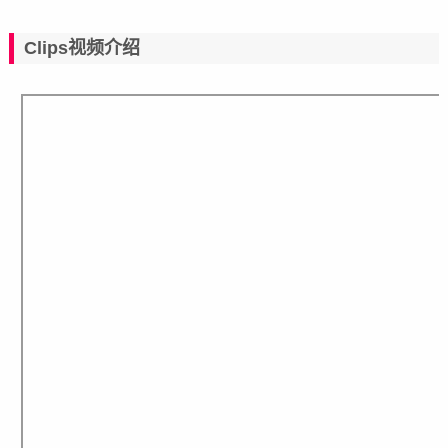
Clips视频介绍