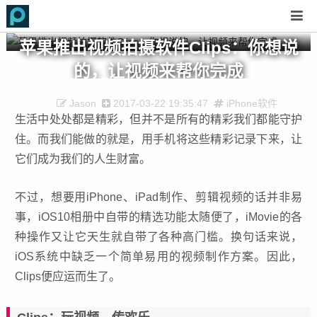
苹果推出视频拍摄软件Clips：你想说
的，让视频来帮你完成
Jason
2017-03-22 19:35:47
iPhone软件
生活中处处都是精彩，但并不是所有的精彩我们都能守护
住。而我们能做的就是，用手机将这些精彩记录下来，让
它们成为我们的人生财富。
不过，想要用iPhone、iPad制作、剪辑视频的话并非易
事，iOS10相册中自带的精选功能太随便了，iMovie的各
种操作又让它天生就自带了各种高门槛。换句话来说，
iOS系统中缺乏一个简单易用的视频制作方案。因此，
Clips便应运而生了。