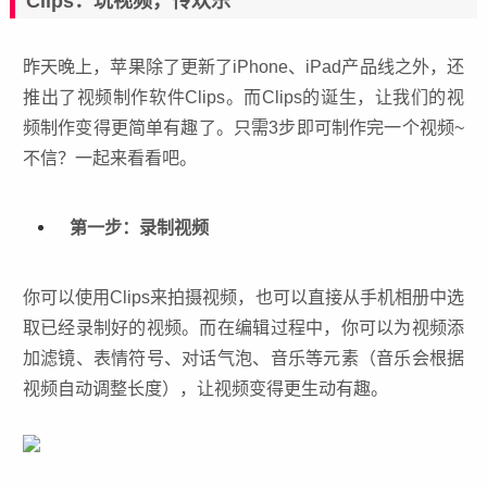
Clips：玩视频，传欢乐
昨天晚上，苹果除了更新了iPhone、iPad产品线之外，还
推出了视频制作软件Clips。而Clips的诞生，让我们的视
频制作变得更简单有趣了。只需3步即可制作完一个视频~
不信？一起来看看吧。
第一步：录制视频
你可以使用Clips来拍摄视频，也可以直接从手机相册中选
取已经录制好的视频。而在编辑过程中，你可以为视频添
加滤镜、表情符号、对话气泡、音乐等元素（音乐会根据
视频自动调整长度），让视频变得更生动有趣。