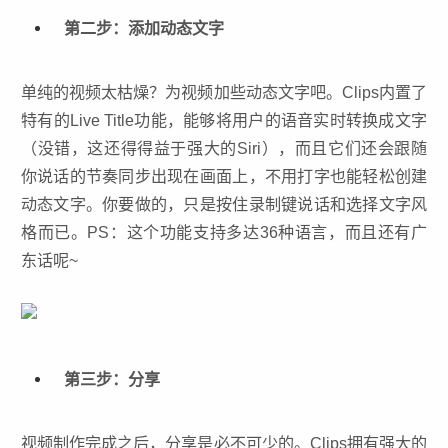
第二步：添加动态文字
单纯的视频太枯燥？为视频加些动态文字吧。Clips内置了
特有的Live Title功能，能够将用户的语音实时转换成文字
（没错，这还得得益于强大的Siri），而且它们还会跟随
你说话的节奏同步出现在画面上，不用打字也能轻松创建
动态文字。你要做的，只是按住录制键说话和选择文字风
格而已。PS：这个功能支持多达36种语言，而且还有广
东话呢~
第三步：分享
视频制作完成之后，分享是必不可少的。Clips拥有强大的